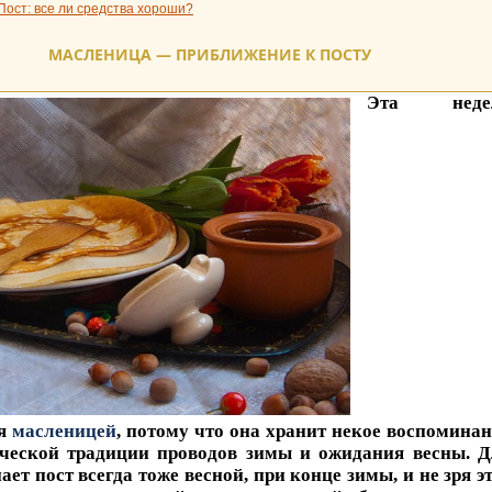
Пост: все ли средства хороши?
МАСЛЕНИЦА — ПРИБЛИЖЕНИЕ К ПОСТУ
Эта неде
ся
масленицей
, потому что она хранит некое воспомина
ческой традиции проводов зимы и ожидания весны. Д
ает пост всегда тоже весной, при конце зимы, и не зря э