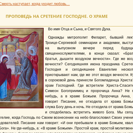
Смерть наступает, когда уходит любовь…
ПРОПОВЕДЬ НА СРЕТЕНИЕ ГОСПОДНЕ. О ХРАМЕ
Во имя Отца и Сына, и Святого Духа.
Однажды митрополит Филарет, бывший лек
Троице-Сергиевой семинарии и академии, высту
на выпускном вечере перед будущи
священнослужителями, в конце сказал: «Брат
братья, дышите воздухом вечности». Где же воз
вечности? Сегодняшняя икона праздника Срете
Господня и сегодняшнее Евангелие нескол
приоткрывают нам, где же этот воздух вечности. К
в сороковой день принесли Богомладенца Христа
храм Господний. Где встретили Христа-Спасит
Симеон Богоприимец и пророчица Анна? Не г
нибудь, а в храме Божьем. Пророчица Анна, 
говорит Писание, не отходила от храма Божье
служа Богу день и ночь. Не отходила от храма Божь
и сподобилась встретить живого Бога. Мы сего
елие, когда Господь по Своем вознесении на небо благословил Своих учени
едователей. Писание нам говорит: «И они пребывали в храме Божьем, хвал
Бога». Не где-нибудь, а: «В храме Божьем». Простой храм, простой молитвен