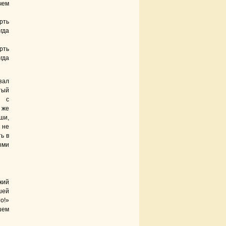
чем
ть
гда
рть
гда
зал
тый
 с
 же
ши,
 не
ь в
ыми
кий
шей
о!»
шем