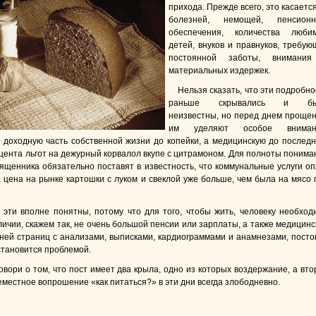
прихода. Прежде всего, это касаетс
болезней, немощей, пенсионн
обеспечения, количества люби
детей, внуков и правнуков, требую
постоянной заботы, внимани
материальных издержек.
Нельзя сказать, что эти подробно
раньше скрывались и бы
неизвестны, но перед днем прощен
им уделяют особое вниман
 доходную часть собственной жизни до копейки, а медицинскую до последн
цента льгот на дежурный корвалол вкупе с цитрамоном. Для полноты понима
ященника обязательно поставят в известность, что коммунальные услуги оп
 цена на рынке картошки с луком и свеклой уже больше, чем была на мясо 
эти вполне понятны, потому что для того, чтобы жить, человеку необход
аличии, скажем так, не очень большой пенсии или зарплаты, а также медицинс
тней страниц с анализами, выписками, кардиограммами и анамнезами, посто
тановится проблемой.
овори о том, что пост имеет два крыла, одно из которых воздержание, а вто
еместное вопрошение «как питаться?» в эти дни всегда злободневно.