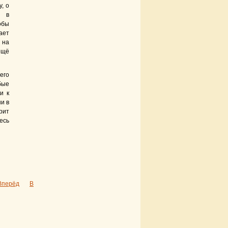
, о
я в
обы
ает
 на
ещё
его
бые
и к
и в
рит
есь
Вперёд
В