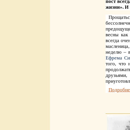
пост всег
жизни». И 
Прощать
бессолне
предощущен
весны как
всегда оче
масленица,
неделю – в
Ефрема С
того, что
продолжат
друзьями,
приуготовл
Подробне