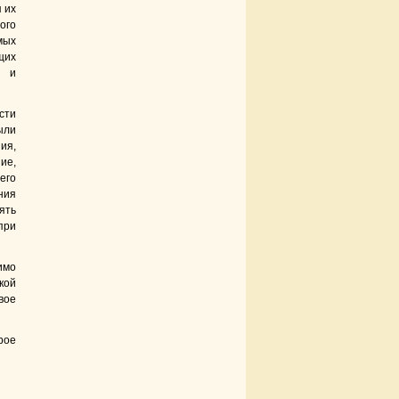
я их
ого
мых
щ
их
я и
сти
ли
ия,
ие,
его
ния
ять
при
имо
кой
вое
рое