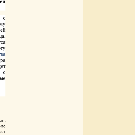
шей
 с
му
щей
ца,
тся
эту
тва
юра
дет
ч с
рые
ыть
что
ает