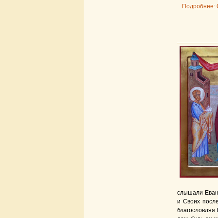
Подробнее: 
слышали Еванг
и Своих посл
благословляя 