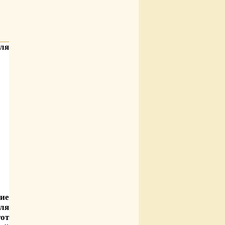
ля
ние
ля
тот