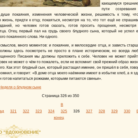
кающемуся грешнику
пути созревани
 душе покаяния, изменения человеческой жизни, решимость к тому, чт
 жизнь, придти к отцу, покаяться, несмотря на то, что тот ещё не спрашив
вданий, но человек готов сказать, готов просить прощения, несмотря
тца. Отец первый пал на грудь своего блудного сына, который не успел 
ого покаянного слова. Ни одного.
 смыслов, много моментов: и покаяние, и милосердие отца, и зависть старш
олжны здесь посмотреть не просто в плане историческом, но всегда лю
ященного Писания мы должны приложить к себе. Человек не может прийт
овек не может о чём-то пожалеть, если не вспомнит свой прежний образ жизн
его. Как этот блудный сын, который растащил имение, он пришёл в себя, гово
помнил, и говорит: «В доме отца моего наёмники имеют в избытке хлеб, а я зд
и готов напитаться рожками, которыми питаются свиньи».
Неделя о блудном сыне
Страница 326 из 350
В
ад
321
322
323
324
325
326
327
328
329
330
конец
О "ВДОХНОВЕНИЕ"