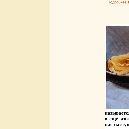
Подробнее: 
называет
о еще язы
нас наступ