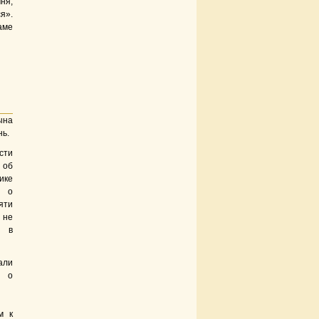
ня,
я».
аме
ына
нь.
сти
 об
ке
и о
яти
не
 в
али
 о
м к