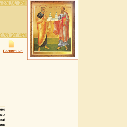
Расписание
нно
вых
ной
ого