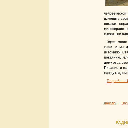
человеческой
изменить свою
никаких опра
милосердие о
сказать ни одн
Здесь много
сына. И мы д
источники Св
покаянию, чел
дому отца сво
Писание, и вс
жажду гладом 
Подробнее: 
начало
Наз
РАДИ