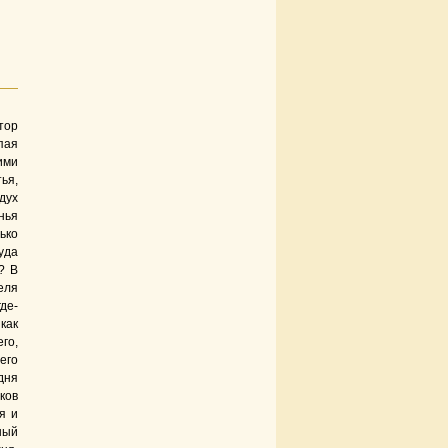
тор
пая
ми
ья,
дух
нья
ько
уда
? В
еля
де-
как
го,
его
дня
ков
я и
ный