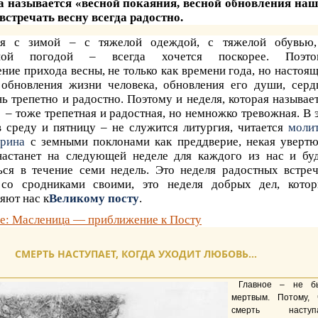
да называется «весной покаяния, весной обновления на
встречать весну всегда радостно.
ся с зимой – с тяжелой одеждой, с тяжелой обувью,
чной погодой – всегда хочется поскорее. Поэто
ие прихода весны, не только как времени года, но настоя
 обновления жизни человека, обновления его души, серд
нь трепетно и радостно. Поэтому и неделя, которая называе
 – тоже трепетная и радостная, но немножко тревожная. В 
 среду и пятницу – не служится литургия, читается
моли
ирина
с земными поклонами как преддверие, некая уверт
 настанет на следующей неделе для каждого из нас и бу
ься в течение семи недель. Это неделя радостных встре
 со сродниками своими, это неделя добрых дел, кото
яют нас к
Великому посту
.
е: Масленица — приближение к Посту
СМЕРТЬ НАСТУПАЕТ, КОГДА УХОДИТ ЛЮБОВЬ…
Главное – не б
мертвым. Потому, 
смерть наступ