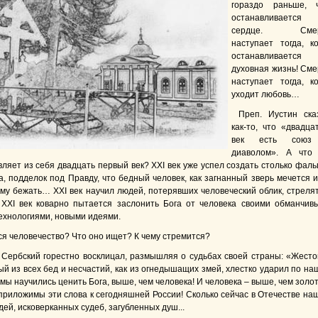
гораздо раньше, 
останавливается
сердце. Смер
наступает тогда, ко
останавливается
духовная жизнь! Сме
наступает тогда, ко
уходит любовь…
Преп. Иустин ска
как-то, что «двадца
век есть союз
диаволом». А что
вляет из себя двадцать первый век? XXI век уже успел создать столько фаль
а, подделок под Правду, что бедный человек, как загнанный зверь мечется и
ему бежать… XXI век научил людей, потерявших человеческий облик, стрелят
 XXI век коварно пытается заслонить Бога от человека своими обманчив
ехнологиями, новыми идеями.
ся человечество? Что оно ищет? К чему стремится?
 Сербский горестно восклицал, размышляя о судьбах своей страны: «Жесто
ый из всех бед и несчастий, как из огнедышащих змей, хлестко ударил по на
 мы научились ценить Бога, выше, чем человека! И человека – выше, чем золот
приложимы эти слова к сегодняшней России! Сколько сейчас в Отечестве на
ей, исковерканных судеб, загубленных душ...