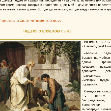
из фанеры, будет он сделан или переделан из вагончика, из бетона или из кам
бом храме Господь говорит в Евангелие: «Дом Мой – дом молитвы наречетс
г называет своим домом. Вот где дух вечности, вот где воздух вечности: в хр
Проповедь на Сретение Господне. О храме
НЕДЕЛЯ О БЛУДНОМ СЫНЕ
Во имя Отца и С
и Святого Духа! Ами
«Больше радо
бывает на Небеси
одном грешни
кающемся, нежел
девяносто дев
праведниках, 
имеющих нужды
покаянии».
Сегодня мы слыш
эту притчу
беспредельном,
бесконечном
милосердии Божьи