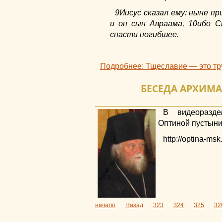
9Иисус сказал ему: ныне п
и он сын Авраама, 10ибо С
спасти погибшее.
Подробнее: Тщеславие — это тру
БЕСЕДА АРХИМ
В видеоразде
Оптиной пустыни
http://optina-msk
начало
Назад
323
324
325
32