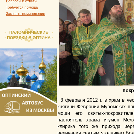
Вопросы и ответы
Требуется помощь
Заказать поминовение
ПАЛОМНИЧЕСКИЕ
ПОЕЗДКИ В ОПТИНУ.
покр
3 февраля 2012 г. в храм в че
княгини Февронии Муромских п
мощи его святых-покровител
настоятель храма игумен Мел
клирика того же прихода ие
величания святым угодникам Бож