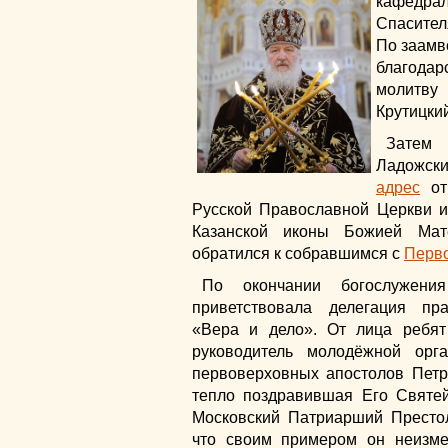
кафедр
Спасител
По заамв
благода
молитву
Крутицки
Затем 
Ладожски
адрес
от
Русской Православной Церкви и
Казанской иконы Божией Мат
обратился к собравшимся с
Перво
По окончании богослужени
приветствовала делегация пр
«Вера и дело». От лица ребя
руководитель молодёжной орг
первоверховных апостолов Пет
тепло поздравившая Его Святе
Московский Патриарший Престол
что своим примером он неизм