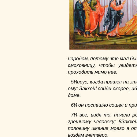
народом, потому что мал был
смоковницу, чтобы увиде
проходить мимо нее.
5Иисус, когда пришел на это
ему: Закхей! сойди скорее, 
доме.
6И он поспешно сошел и при
7И все, видя то, начали 
грешному человеку; 8Закхей
половину имения моего я от
воздам вчетверо.