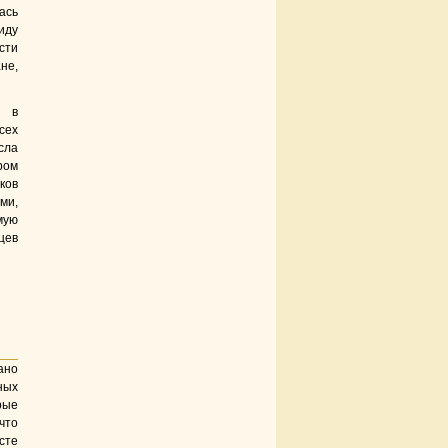
ась
иду
сти
не,
и в
сех
сла
ром
ков
ми,
мую
цев
ано
ых
рые
что
сте