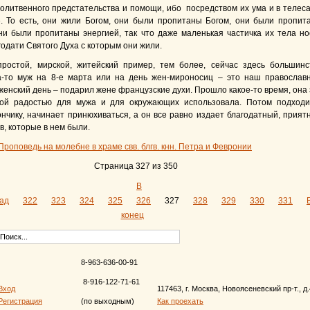
олитвенного предстательства и помощи, ибо посредством их ума и в телеса
». То есть, они жили Богом, они были пропитаны Богом, они были пропит
ни были пропитаны энергией, так что даже маленькая частичка их тела но
годати Святого Духа с которым они жили.
ростой, мирской, житейский пример, тем более, сейчас здесь большинс
а-то муж на 8-е марта или на день жен-мироносиц – это наш православ
женский день – подарил жене французские духи. Прошло какое-то время, она 
ой радостью для мужа и для окружающих использовала. Потом подходи
нчику, начинает принюхиваться, а он все равно издает благодатный, прият
в, которые в нем были.
роповедь на молебне в храме свв. блгв. кнн. Петра и Февронии
Страница 327 из 350
В
ад
322
323
324
325
326
327
328
329
330
331
конец
8-963-636-00-91
8-916-122-71-61
Вход
117463, г. Москва, Новоясеневский пр-т., д
Регистрация
(по выходным)
Как проехать