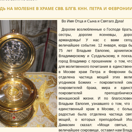
Ь НА МОЛЕБНЕ В ХРАМЕ СВВ. БЛГВ. КНН. ПЕТРА И ФЕВРОНИ
Во Имя Отца и Сына и Святаго Духа!
Дорогие возлюбленные о Господе брать
сестры, дорогие ясеневцы, доро
армандовцы! У нас с вами сего
величайшее событие. 12 января, когда б
75 лет Владыке Евлогию, архиеписк
Владимирскому и Суздальскому, я поеха
город Владимир с прошением о том, чт
для молитвенного почитания в единствен
в Москве храм Петра и Февронии б
отделена частица мощей этих вели
угодников Божиих – покровителей сем
покровителей брака, мира и единст
покровителей преподобническ
монашеской жизни. И по благослове
Владыки Евлогия, узнавшего о том, что 
единственный храм в Москве, с боль
радостью была отделена частица свя
мощей, о которых преподобный Ио
Дамаскин сказал: «Мощи святых, 
величайшее сокровище, оставил нам Влад