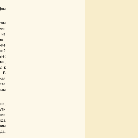
Дом
ом
жия
из
в -
кие
не?
е:
ми,
, к
. В
кая
ета
ным
ни,
ути
ании
гда
пим
да,