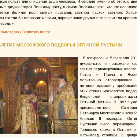
кую пользу для очищения души человека. И сегодня именно об этом, о дня
рые предшествуют Великому посту, о самом Великом посте, что его наполняе
ается Великий пост, святый праздник, светлой Пасхой, светлого Христ
мы хотели бы поговорить с вами, дорогие наши друзья и телезрители програ
беседы».
Подготовка к Великому посту
5-ЛЕТИЕ МОСКОВСКОГО ПОДВОРЬЯ ОПТИНОЙ ПУСТЫНИ
В воскресенье 5 февраля 2012
духовенство и прихожане хр
святых первоверховных апосто
Петра и Павла в Ясен
молитвенно отпраздновали 
летнюю годовщину пребывани
этих стенах московского подво
Введенской ставропигиаль
Оптиной Пустыни. В 1997 г. ука
приснопамятного Святейш
Патриарха Московского и всея Р
Алексия II подворье Опти
Пустныни было перемещено
Троицкого храма в Останкине
Юго-Запад столицы. 6 февр