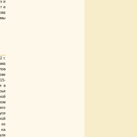
х и
т и
ова
ммы
 г.
ама
лов
еве
15-
я в
рья
ной
зом
его
уси
ной
 из
 на
аля