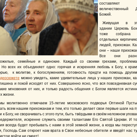
составляют
величественный 
Божий.
Живущая в эт
здании Церковь Бо
тоже собрана 
отдельных кирпичико
людей, прихожан. Ка
они – наши прихожа
Все они разны
ожилые, семейные и одинокие. Каждый со своими грехами, проблема
 Но всех их объединяет одно: горячая и искренняя любовь к Богу, к храму
рью, к молитве, к богослужениям, готовность придти на помощь другим
идеосюжете
можно увидеть, какие удивительные лица у наших прихожан, ка
 тишина и покой исходят от них. Совершенно ясно, что вся повседневная су
акие мгновения от них, и только радость общения с Богом является истин
х жизни.
 мы молитвенно отмечаем 15-летие московского подворья Оптиной Пусты
ать всем нашим прихожанам и тем, кто только делает свои первые шаги на п
ти к Богу, не сворачивать с этого пути, быть твёрдыми в своём неложном упов
седержителя, искренне служить своими талантами Его Святой Церкви. И то
ия всегда будет пребывать с нами в этой земной жизни, а когда мы пересту
и, Господь Сам откроет нам врата в Свои небесные обители и введёт нас ту
истое войти не смеет!