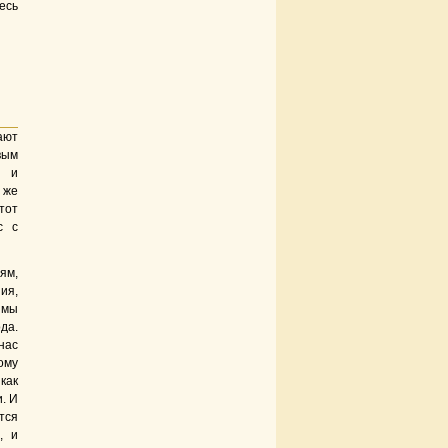
есь
ают
вым
ы и
е же
тот
с с
ям,
ия,
 мы
да.
нас
ому
как
. И
тся
, и