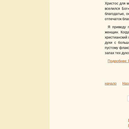
Христос для м
вселился Бог
благодатью, о
отпечаток бла
Я приведу п
женщин. Когд
христианский 
духи с больш
пустому флако
запах тех духо
Подробнее: П
начало
Наз