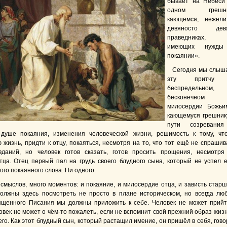
бывает на Небеси
одном грешни
кающемся, нежел
девяносто дев
праведниках, 
имеющих нужды
покаянии».
Сегодня мы слыш
эту притчу
беспредельном,
бесконечном
милосердии Божьи
кающемуся грешнику
пути созревани
 душе покаяния, изменения человеческой жизни, решимость к тому, чт
 жизнь, придти к отцу, покаяться, несмотря на то, что тот ещё не спрашив
вданий, но человек готов сказать, готов просить прощения, несмотря
тца. Отец первый пал на грудь своего блудного сына, который не успел 
ого покаянного слова. Ни одного.
 смыслов, много моментов: и покаяние, и милосердие отца, и зависть старш
олжны здесь посмотреть не просто в плане историческом, но всегда лю
ященного Писания мы должны приложить к себе. Человек не может прийт
овек не может о чём-то пожалеть, если не вспомнит свой прежний образ жизн
его. Как этот блудный сын, который растащил имение, он пришёл в себя, гово