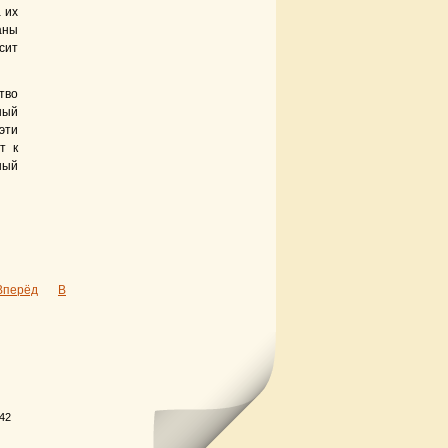
 их
аны
сит
тво
ный
эти
т к
ный
Вперёд
В
.42