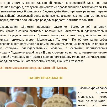
 г. в день памяти святой блаженной Ксении Петербургской здесь состоял
венная литургия, отслуженная монахами прославленной в веках обители. Вв
 нынешнем году 6 февраля с будним днём было принято решение перене
 ближайший воскресный день, дабы все желающие, как постоянные прихожа
одворья, смогли в полной мере разделить радость памятного события.
азднования 15-летия подворья служение Божественной литурги
ком храме Ясенева возглавил бессменный настоятель и вдохновитель в
аний, осуществляющихся братией подворья и его сотрудниками из чи
ивных прихожан, игумен Мелхиседек (Артюхин). По её окончании собо
 совершающего пастырское окормление многочисленных прихожан и паломни
ыл отслужен благодарственный молебен с особыми молитвословия
 хвалу Подателю всех благ за Его неизреченную милость, неизменно являе
 с верой и усердием притекает к бездонному колодцу мудрости оптинских стар
-западной окраине богоспасаемой столицы нашего Отечества.
15-летие московского подворья Оптиной Пустыни
НАШИ ПРИХОЖАНЕ
Здание храма собр
из отдельн
кирпичиков, кото
сами по себе мало 
значат, но вме