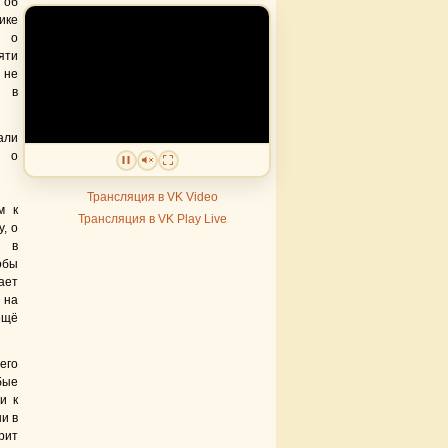
 об
ке
и о
яти
не
 в
али
 о
Трансляция в VK Video
м к
Трансляция в VK Play Live
, о
я в
обы
ает
 на
ещё
его
бые
и к
и в
рит