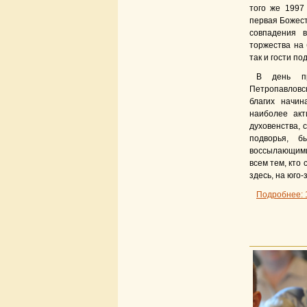
того же 1997
первая Божест
совпадения в
торжества на
так и гости п
В день пр
Петропавловс
благих начин
наиболее акт
духовенства,
подворья, б
воссылающими
всем тем, кто
здесь, на юго
Подробнее: 