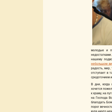
молодые и п
недостатками.
нашему подво
небольшом в
радость, мир,
отступает в т
средоточием и
В дни, когда
хочется пожел
к храму, на пу
на Господа В
благодать Бож
порог вечност
куда ничто неч