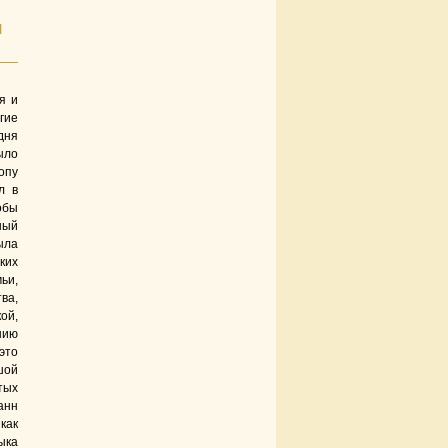
И
я и
гие
дня
ыло
опу
л в
обы
ный
ыла
ких
ьи,
ва,
ой,
нию
это
шой
тых
анн
как
ыка