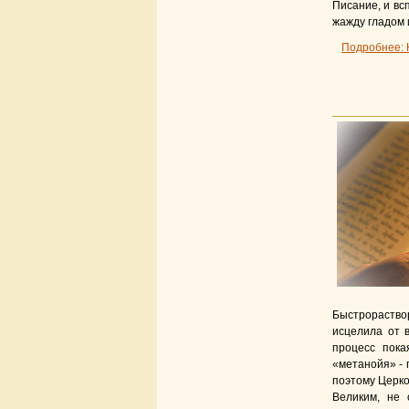
Писание, и вс
жажду гладом 
Подробнее: 
Быстрораство
исцелила от 
процесс пока
«метанойя» - 
поэтому Церко
Великим, не 