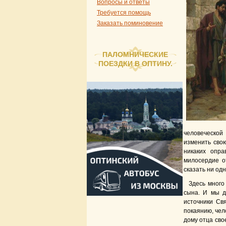
Вопросы и ответы
Требуется помощь
Заказать поминовение
ПАЛОМНИЧЕСКИЕ
ПОЕЗДКИ В ОПТИНУ.
человеческой
изменить свою
никаких опра
милосердие о
сказать ни одн
Здесь много
сына. И мы д
источники Св
покаянию, чел
дому отца сво