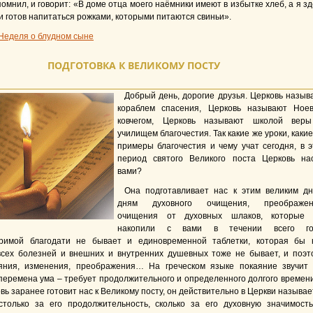
помнил, и говорит: «В доме отца моего наёмники имеют в избытке хлеб, а я зд
и готов напитаться рожками, которыми питаются свиньи».
Неделя о блудном сыне
ПОДГОТОВКА К ВЕЛИКОМУ ПОСТУ
Добрый день, дорогие друзья. Церковь назыв
кораблем спасения, Церковь называют Ное
ковчегом, Церковь называют школой вер
училищем благочестия. Так какие же уроки, каки
примеры благочестия и чему учат сегодня, в э
период святого Великого поста Церковь на
вами?
Она подготавливает нас к этим великим дн
дням духовного очищения, преображен
очищения от духовных шлаков, которые
накопили с вами в течении всего го
римой благодати не бывает и единовременной таблетки, которая бы 
всех болезней и внешних и внутренних душевных тоже не бывает, и поэт
яния, изменения, преображения… На греческом языке покаяние звучит 
перемена ума – требует продолжительного и определенного долгого времени
вь заранее готовит нас к Великому посту, он действительно в Церкви называе
столько за его продолжительность, сколько за его духовную значимость