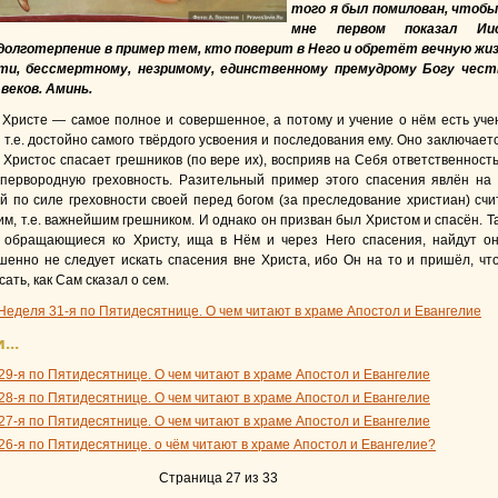
того я был помилован, чтобы
мне первом показал Ии
долготерпение в пример тем, кто поверит в Него и обретёт вечную жиз
ти, бессмертному, незримому, единственному премудрому Богу чест
 веков. Аминь.
 Христе — самое полное и совершенное, а потому и учение о нём есть уче
 т.е. достойно самого твёрдого усвоения и последования ему. Оно заключаетс
с Христос спасает грешников (по вере их), восприяв на Себя ответственность
первородную греховность. Разительный пример этого спасения явлён на 
й по силе греховности своей перед богом (за преследование христиан) счи
м, т.е. важнейшим грешником. И однако он призван был Христом и спасён. Та
, обращающиеся ко Христу, ища в Нём и через Него спасения, найдут он
шенно не следует искать спасения вне Христа, ибо Он на то и пришёл, чт
ать, как Сам сказал о сем.
Неделя 31-я по Пятидесятнице. О чем читают в храме Апостол и Евангелие
...
29-я по Пятидесятнице. О чем читают в храме Апостол и Евангелие
28-я по Пятидесятнице. О чем читают в храме Апостол и Евангелие
27-я по Пятидесятнице. О чем читают в храме Апостол и Евангелие
26-я по Пятидесятнице. о чём читают в храме Апостол и Евангелие?
Страница 27 из 33