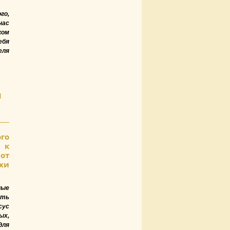
го,
нас
ком
ебя
еля
И
ого
 к
от
ихи
ные
ть
сус
ых,
для