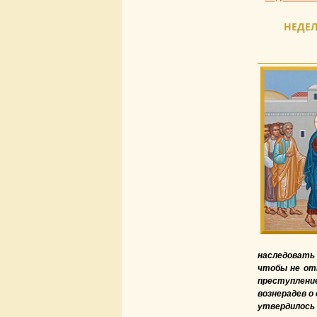
НЕДЕЛ
наследовать
чтобы не отп
преступлени
вознерадев о
утвердилось