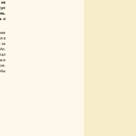
 на
сус
нь.
ь и
ние
я в
 за
Ап.
тал
к и
ое.
обы