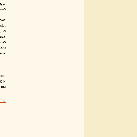
, а
нно
ока
удь
, в
тех
нию
рез
удь
сти
о и
том
л и