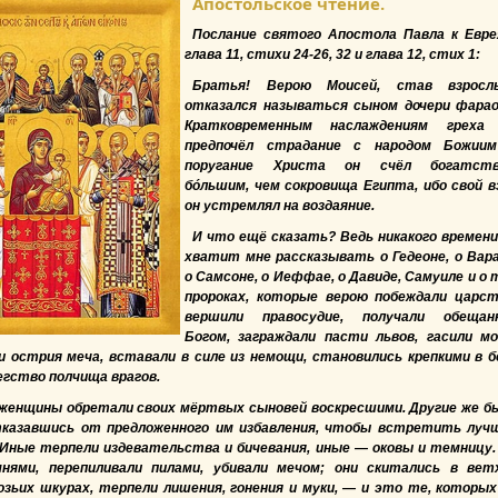
Апостольское чтение.
Послание святого Апостола Павла к Евре
глава 11, стихи 24-26, 32 и глава 12, стих 1:
Братья! Верою Моисей, став взросл
отказался называться сыном дочери фарао
Кратковременным наслаждениям греха
предпочёл страдание с народом Божии
поругание Христа он счёл богатст
бóльшим, чем сокровища Египта, ибо свой в
он устремлял на воздаяние.
И что ещё сказать? Ведь никакого времени
хватит мне рассказывать о Гедеоне, о Вара
о Самсоне, о Иеффае, о Давиде, Самуиле и о 
пророках, которые верою побеждали царст
вершили правосудие, получали обещан
Богом, заграждали пасти львов, гасили м
ли острия меча, вставали в силе из немощи, становились крепкими в б
егство полчища врагов.
женщины обретали своих мёртвых сыновей воскресшими. Другие же б
тказавшись от предложенного им избавления, чтобы встретить луч
 Иные терпели издевательства и бичевания, иные — оковы и темницу.
мнями, перепиливали пилами, убивали мечом; они скитались в вет
озьих шкурах, терпели лишения, гонения и муки, — и это те, которых