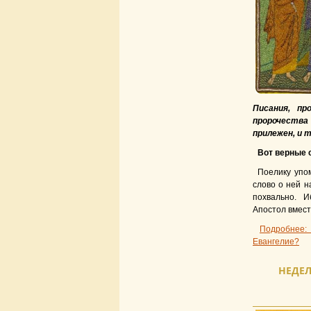
Писания, пр
пророчества
прилежен, и 
Вот верные 
Поелику упо
слово о ней н
похвально. 
Апостол вмест
Подробнее:
Евангелие?
НЕДЕЛ