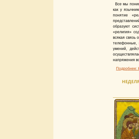
Все мы поним
как у язычни
понятие «ре
представлений
образуют сис
«религия» сод
всякая связь 
телефонные, 
умений, дейс
осуществлял
напряжения во
Подробнее: 
НЕДЕЛЯ