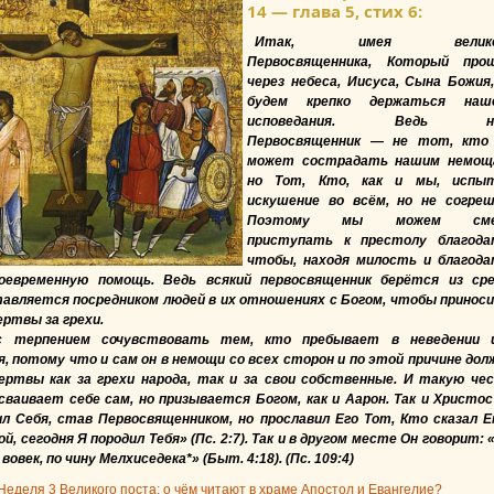
14 — глава 5, стих 6:
Итак, имея велико
Первосвященника, Который про
через небеса, Иисуса, Сына Божия
будем крепко держаться наш
исповедания. Ведь н
Первосвященник — не тот, кто
может сострадать нашим немощ
но Тот, Кто, как и мы, испы
искушение во всём, но не согреш
Поэтому мы можем сме
приступать к престолу благода
чтобы, находя милость и благода
оевременную помощь. Ведь всякий первосвященник берётся из ср
тавляется посредником людей в их отношениях с Богом, чтобы принос
ертвы за грехи.
 терпением сочувствовать тем, кто пребывает в неведении 
, потому что и сам он в немощи со всех сторон и по этой причине дол
ертвы как за грехи народа, так и за свои собственные. И такую че
сваивает себе сам, но призывается Богом, как и Аарон. Так и Христос
л Себя, став Первосвященником, но прославил Его Тот, Кто сказал Е
, сегодня Я породил Тебя» (Пс. 2:7). Так и в другом месте Он говорит: 
овек, по чину Мелхиседека*» (Быт. 4:18). (Пс. 109:4)
Неделя 3 Великого поста: о чём читают в храме Апостол и Евангелие?