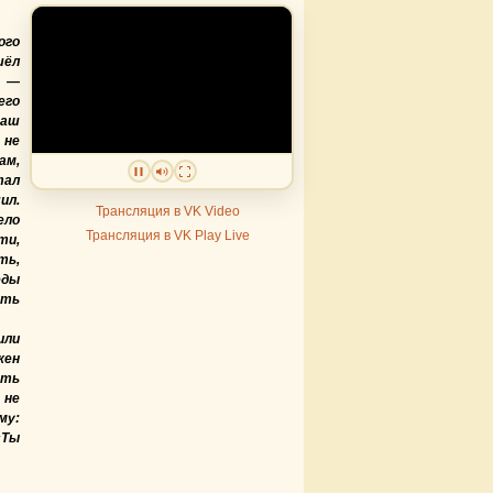
го
шёл
, —
его
аш
 не
ам,
тал
ил.
Трансляция в VK Video
ло
Трансляция в VK Play Live
ти,
ть,
еды
ить
или
жен
сть
 не
му:
«Ты