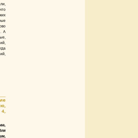
ли,
что
ких
рые
ово
. А
ые,
ий,
гда
ий,
ие
ею,
 4,
ва,
для
им,