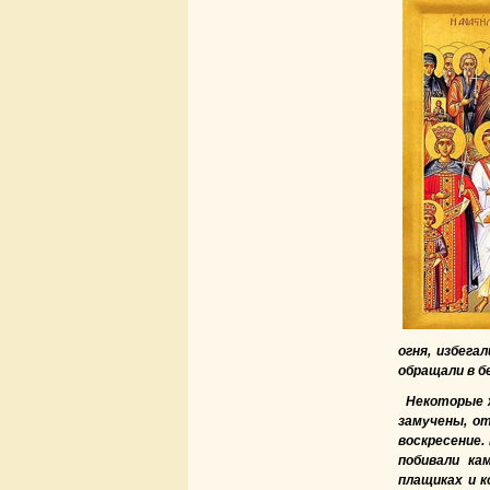
огня, избега
обращали в б
Некоторые 
замучены, о
воскресение.
побивали ка
плащиках и к