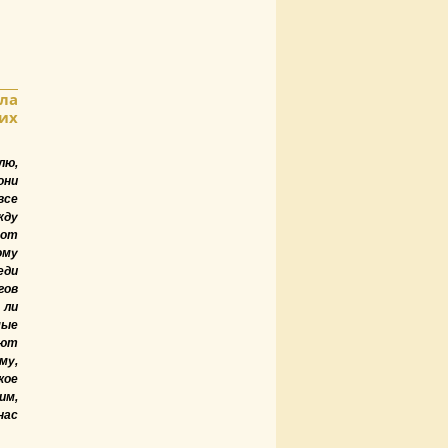
ла
тих
лю,
они
все
жду
тот
ому
еди
гов
 ли
мые
еют
му,
кое
им,
нас