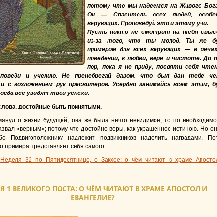
потому что мы надеемся на Живого Бога
Он — Спаситель всех людей, особе
верующих. Проповедуй это и этому учи.
Пусть никто не смотрит на тебя свыс
из-за того, что ты молод. Ты же б
примером для всех верующих — в речах
поведении, в любви, вере и чистоте. До 
пор, пока я не приду, посвяти себя чте
оповеди и учению. Не пренебрегай даром, что был дан тебе че
 и с возложением рук пресвитеров. Усердно занимайся всем этим, б
тогда все увидят твои успехи.
слова, достойные быть принятыми.
мянул о жизни будущей, она же была нечто невидимое, то по необходимо
азвал «верным»; потому что достойно веры, как украшенное истиною. Но он
Ибо Подвигоположнику надлежит подвижников наделить наградами. По
о примера представляет себя самого.
 Неделя 32 по Пятидесятнице, о Закхее: о чём читают в храме Апосто
Я 1 ВЕЛИКОГО ПОСТА: О ЧЁМ ЧИТАЮТ В ХРАМЕ АПОСТОЛ И
ЕВАНГЕЛИЕ?