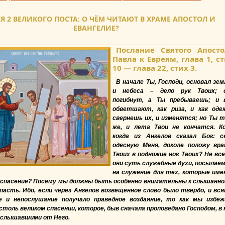
Я 2 ВЕЛИКОГО ПОСТА: О ЧЁМ ЧИТАЮТ В ХРАМЕ АПОСТОЛ И
ЕВАНГЕЛИЕ?
Послание Святого Апосто
Павла к Евреям, глава 1, с
10 — глава 22, стих 3.
В начале Ты, Господи, основал зем
и небеса – дело рук Твоих; 
погибнут, а Ты пребываешь; и 
обветшают, как риза, и как оде
свернешь их, и изменятся; но Ты 
же, и лета Твои не кончатся. К
когда из Ангелов сказал Бог: с
одесную Меня, доколе положу вра
Твоих в подножие ног Твоих? Не все
они суть служебные духи, посылае
на служение для тех, которые им
 спасение? Посему мы должны быть особенно внимательны к слышанно
асть. Ибо, если через Ангелов возвещенное слово было твердо, и вся
е и непослушание получало праведное воздаяние, то как мы избеж
 столь великом спасении, которое, быв сначала проповедано Господом, в 
 слышавшими от Него.