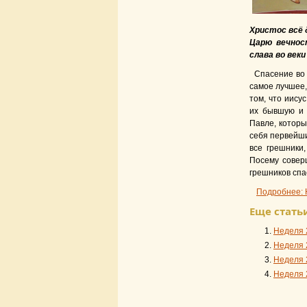
Христос всё 
Царю вечнос
слава во веки
Спасение во
самое лучшее,
том, что иису
их бывшую и 
Павле, которы
себя первейши
все грешники
Посему совер
грешников спас
Подробнее: 
Еще статьи
Неделя 
Неделя 
Неделя 
Неделя 