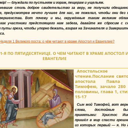
мір! — блуждали по пустыням и горам, пещерам и ущельям.
имевшие столь доброе свидетельство за веру, не получили обещанно
г, предусмотрев нечто лучшее для нас, не пожелал, чтобы они без 
овершенства. Вот почему и мы, окружённые таким великим обла
 как участники предстоящего нам забега, давайте же сбросим с с
и путы греха, чтобы упорно бежать, взирая на Зачинателя и Завершит
са.
Неделя 1 Великого поста: о чём читают в храме Апостол и Евангелие?
31-Я ПО ПЯТИДЕСЯТНИЦЕ. О ЧЕМ ЧИТАЮТ В ХРАМЕ АПОСТОЛ 
ЕВАНГЕЛИЕ
Апостольское
чтение.Послание свят
апостола Павла
Тимофею, зачало 280 
половины, глава 1, ст
15-17
Сын мой Тимофей, вот вер
слова, достойные бы
принятыми: Христос Ии
пришёл в мир спасти грешн
из которых первый — я. Но 