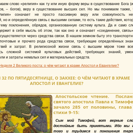
аем слово «религия» как ту или иную форму веры в существование Бога (и
ков, – богов), веру в существование высших сил. Но мы понимаем также, 
лигия» означает не просто пассивную веру или совокупность не
, но и определённую связь с высшими силами, то есть такие действия, кото
тему поклонения, обрядов, организованную систему культа. Да и само сл
ержит в себе мысль об этом, так как оно и означает «соединение, связь»
осуществляется через средства связи. В нашем земном быту это транспортн
почтовые и прочего рода средства связи, требующие определённых знан
твий и затрат. В религиозной жизни связь с высшим міром тоже все
ась сложной системой культовых действий, требующих знаний, умен
ли и затраты немалых сил и материальных средств.
Неделя 2 Великого поста: о чём читают в храме Апостол и Евангелие?
 32 ПО ПЯТИДЕСЯТНИЦЕ, О ЗАКХЕЕ: О ЧЁМ ЧИТАЮТ В ХРАМЕ
АПОСТОЛ И ЕВАНГЕЛИЕ?
Апостольское чтение. Послан
святого апостола Павла к Тимоф
зачало 285 от половины, глава
стихи 9-15:
Сын мой Тимофей, вот верные сло
достойные быть принятыми. Ибо мы 
того и трудимся и поношения терп