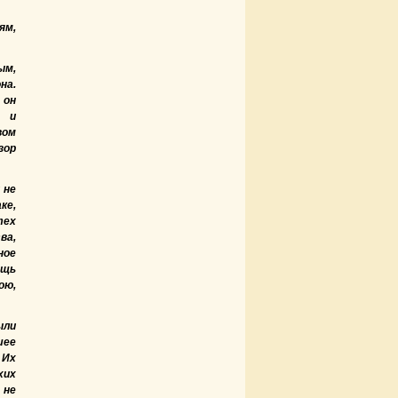
ям,
ым,
на.
 он
м и
вом
зор
 не
ке,
тех
ва,
ное
ощь
ою,
ыли
шее
 Их
хих
 не