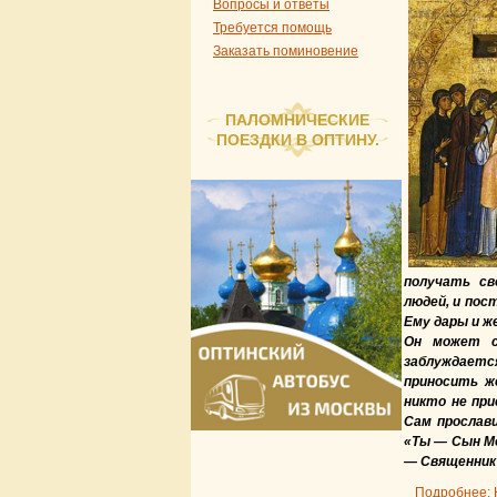
Вопросы и ответы
Требуется помощь
Заказать поминовение
ПАЛОМНИЧЕСКИЕ
ПОЕЗДКИ В ОПТИНУ.
получать св
людей, и пос
Ему дары и ж
Он может с
заблуждается
приносить ж
никто не при
Сам прослави
«Ты — Сын Мой
— Священник в
Подробнее: 