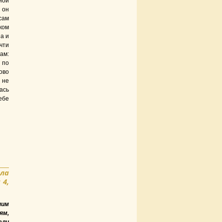
ной
 он
сам
ком
а и
чти
ам:
 по
ово
 не
ась
ебе
ла
 4,
ним
ям,