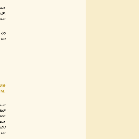
них
ия.
вие
 до
 со
ие
м,
ь с
еня
зве
ших
или
 не