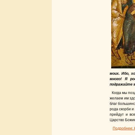
моих. Ибо, 
много! Я ро
подражайте м
Когда мы поз
желаем им здо
благ большинст
рода скорби и
прейдут и вс
Царство Божие
Подробнее: 