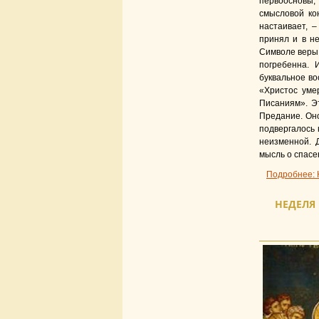
первоосновы,
смысловой ко
настаивает, 
принял и в н
Символе веры 
погребенна. 
буквальное во
«Христос уме
Писаниям». Э
Предание. Оно
подвергалось 
неизменной. 
мысль о спасе
Подробнее: 
НЕДЕЛЯ 