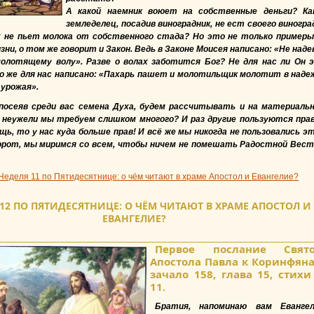
А какой наемник воюет на собственные деньги? Ка
земледелец, посадив виноградник, не ест своего виногра
х не пьет молока от собственного стада? Но это не только примеры
зни, о том же говорит и Закон. Ведь в Законе Моисея написано: «Не наде
молотящему волу». Разве о волах заботится Бог? Не для нас ли Он 
 же для нас написано: «Пахарь пашет и молотильщик молотит в наде
 урожая».
 посеяв среди вас семена Духа, будем рассчитывать и на материаль
 неужели мы требуем слишком многого? И раз другие пользуются пра
щь, то у нас куда больше прав! И всё же мы никогда не пользовались э
орот, мы миримся со всем, чтобы ничем не помешать Радостной Вест
Неделя 11 по Пятидесятнице: о чём читают в храме Апостол и Евангелие?
12 ПО ПЯТИДЕСЯТНИЦЕ: О ЧЁМ ЧИТАЮТ В ХРАМЕ АПОСТОЛ И
ЕВАНГЕЛИЕ?
Первое послание Свято
Апостола Павла к Коринфяна
зачало 158, глава 15, стихи
11.
Братия, напоминаю вам Евангел