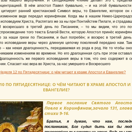
 азы нашего вероучения. И сегодняшнее чтение делает это с предель
нцентрацией. В нём апостол Павел буквально, – и на этой буквальности
– цитирует ранний христианский Символ веры, то Евангелие, которое он 
еизменном виде передал коринфянам. Когда мы в нашем Никео-Цареградс
исповедуем Христа, Распятаго же за ны при Понтийстем Пилате, и страдавш
И воскресшаго в третий день по Писанием, – то мы видим, что это по
спроизведение того текста Благой Вести, которую Апостол принёс коринфян
р за наши грехи по Писаниям, и был погребён; и воскрес в третий день
то исповедание веры через длинную цепочку поколений передано нам. Так
 – как некая драгоценность, передаваемая из рода в род. Не то чтобы оно
никаким изменениям во времени. Но его драгоценная суть при этом оставал
Драгоценность же первого исповедания веры в том, что оно содержит в с
нии. Спасает нас вера во Христа, за нас умершего и Воскресшего
Неделя 12 по Пятидесятнице: о чём читают в храме Апостол и Евангелие?
10 ПО ПЯТИДЕСЯТНИЦЕ: О ЧЁМ ЧИТАЮТ В ХРАМЕ АПОСТОЛ И
ЕВАНГЕЛИЕ?
Первое послание Святого Апосто
Павла к Коринфянам,зачало 131, глава
стихи 9-16.
Братья, я думаю, что нам, послед
посланникам, Бог судил быть как бы люд