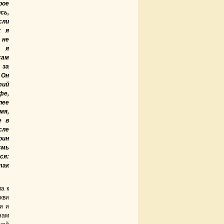
рое
сь,
ли
к я
 не
 я
сам
 за
 Он
тий
фе,
лее
мя,
е в
сле
оин
смь
ся:
так
а к
кви
и и
нам