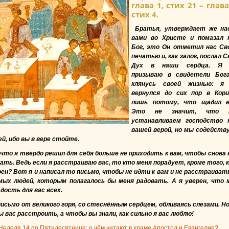
глава 1, стих 21 – глава
стих 4.
Братья, утверждает же на
вами во Христе и помазал 
Бог, это Он отметил нас Св
печатью и, как залог, послал С
Дух в наши сердца. Я 
призываю в свидетели Бог
клянусь своей жизнью: я
вернулся до сих пор в Кор
лишь потому, что щадил в
Это не значит, что 
устанавливаем господство 
вашей верой, но мы содейств
й, ибо вы в вере стойте.
 что я твёрдо решил для себя больше не приходить к вам, чтобы снова 
ать. Ведь если я расстраиваю вас, то кто меня порадует, кроме того, 
ен? Вот я и написал то письмо, чтобы не идти к вам и не расстраиват
мых людей, которым полагалось бы меня радовать. А я уверен, что 
дость для вас всех.
письмо от великого горя, со стеснённым сердцем, обливаясь слезами. Но
ы вас расстроить, а чтобы вы знали, как сильно я вас люблю!
Неделя 14 по Пятидесятнице: о чём читают в храме Апостол и Евангелие?