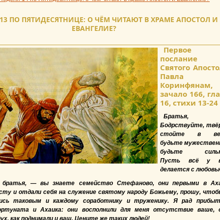
13 ПО ПЯТИДЕСЯТНИЦЕ: О ЧЁМ ЧИТАЮТ В ХРАМЕ АПОСТОЛ И
ЕВАНГЕЛИЕ?
Первое
послание
Святого Апост
Павла 
Коринфянам,
зачало 166, гл
16, стихи 13-24
Братья,
Бодрствуйте, твё
стойте в вер
будьте мужествен
будьте сильн
Пусть всё у в
делается с любовь
 братья, — вы знаете семейство Стефаново, они первыми в Ах
сту и отдали себя на служение святому народу Божьему, прошу, чтоб
лись таковым и каждому соработнику и труженику. Я рад прибы
ртуната и Ахаика: они восполнили для меня отсутствие ваше, 
дух, как поднимали и ваш. Цените же таких людей!