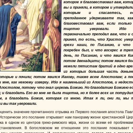
которое я благовествовал вам, кото
вы и приняли, в котором и утвердили
которым и спасаетесь, ес
преподанное удерживаете так, ка
благовествовал вам, если только
тщетно уверовали. Ибо
первоначально преподал вам, что и 
принял, то есть, что Христос умер
грехи наши, по Писанию, и что
погребен был, и что воскрес в тре
день, по Писанию, и что явился Ки
потом двенадцати; потом явился бо
нежели пятистам братий в одно вре
из которых большая часть донын
оторые и почили; потом явился Иакову, также всем Апостолам; а по
и мне, как некоему извергу. Ибо я наименьший из Апостолов, и недост
Апостолом, потому что гнал церковь Божию. Но благодатию Божиею е
; и благодать Его во мне не была тщетна, но я более всех их потрудил
ем, а благодать Божия, которая со мною. Итак я ли, они ли, мы 
 и вы так уверовали.
ценить значение прочитанного отрывка из Первого послания апостола Павл
Исторически это послание открывает нам панораму жизни христианской Цер
ка в одном из центров греко-римского міра, жизни со всеми её проблемам
становления. В богословском же отношении это послание показывает 