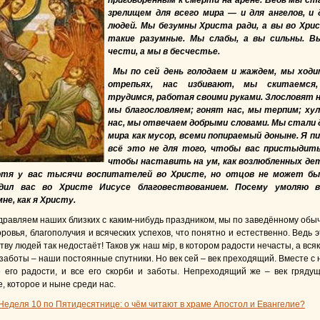
приговорённым к смерти на арене. Ведь мы ст
зрелищем для всего мира — и для ангелов, и 
людей. Мы безумны Христа ради, а вы во Хри
такие разумные. Мы слабы, а вы сильны. В
чести, а мы в бесчестье.
Мы по сей день голодаем и жаждем, мы ходи
отрепьях, нас избивают, мы скитаемся
трудимся, работая своими руками. Злословят н
мы благословляем; гонят нас, мы терпим; ху
нас, мы отвечаем добрыми словами. Мы стали 
мира как мусор, всеми попираемый доныне. Я п
всё это не для того, чтобы вас пристыдить
чтобы наставить на ум, как возлюбленных де
хотя у вас тысячи воспитателей во Христе, но отцов не может б
дил вас во Христе Иисусе благовествованием. Посему умоляю в
не, как я Христу.
дравляем наших близких с каким-нибудь праздником, мы по заведённому обы
ровья, благополучия и всяческих успехов, что понятно и естественно. Ведь э
ву людей так недостаёт! Таков уж наш мір, в котором радости нечасты, а вся
 заботы – наши постоянные спутники. Но век сей – век преходящий. Вместе с 
е его радости, и все его скорби и заботы. Непреходящий же – век грядущ
, которое и ныне среди нас.
Неделя 10 по Пятидесятнице: о чём читают в храме Апостол и Евангелие?