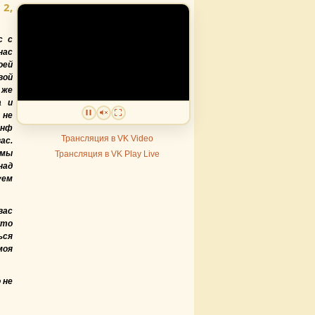
 2,
с с
нас
оей
вой
же
а и
 не
инф
Трансляция в VK Video
ас.
мы
Трансляция в VK Play Live
над
уем
вас
кто
ься
моя
 не