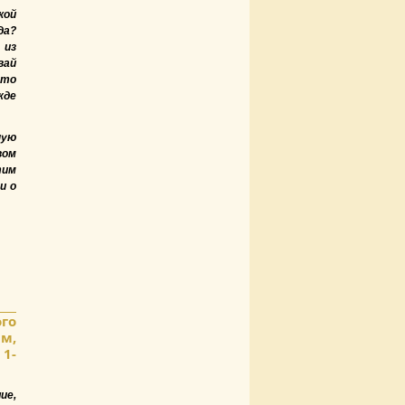
кой
да?
 из
вай
это
жде
ную
вом
тим
и о
го
м,
 1-
ие,