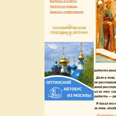
Вопросы и ответы
Требуется помощь
Заказать поминовение
ПАЛОМНИЧЕСКИЕ
ПОЕЗДКИ В ОПТИНУ.
радости ваше
Дело в том,
не расстраив
мной расстро
из-за тех са
радость — ра
Я писал то 
за тем, чтоб
Подробнее: 