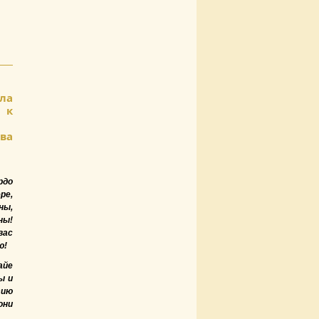
ола
к
ава
рдо
е,
ны,
ы!
ас
ю!
айе
ы и
тию
они