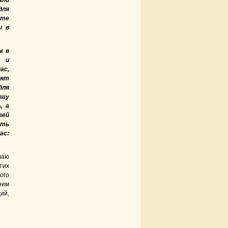
али
для
сте
ы в
м в
, и
ас,
лят
для
ишу
, а
тей
ыть
ас:
чаю
тих
кого
ним
ий,