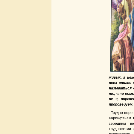
живых, а нек
всех явился 
называться 
то, что есмь
не я, впроч
проповедуем,
Трудно перео
Коринфянам. 
середины I ве
трудностями 