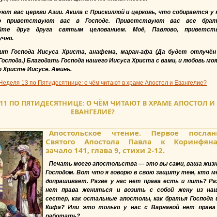
т вас церкви Азии. Акила с Прискиллой и церковь, что собирается у 
чо приветствуют вас в Господе. Приветствуют вас все брат
йте друг друга святым целованием. Моё, Павлово, приветст
чно.
ит Господа Иисуса Христа, анафема, маран-афа (Да будет отлучён
оспода.) Благодать Господа нашего Иисуса Христа с вами, и любовь моя
о Христе Иисусе. Аминь.
Неделя 13 по Пятидесятнице: о чём читают в храме Апостол и Евангелие?
11 ПО ПЯТИДЕСЯТНИЦЕ: О ЧЁМ ЧИТАЮТ В ХРАМЕ АПОСТОЛ И
ЕВАНГЕЛИЕ?
Апостольское чтение. Первое послан
Святого Апостола Павла к Коринфяна
зачало 141, глава 9, стихи 2-12.
Печать моего апостольства — это вы сами, ваша жизн
Господом. Вот что я говорю в свою защиту тем, кто м
допрашивает. Разве у нас нет права есть и пить? Ра
нет права жениться и возить с собой жену из на
сестер, как остальные апостолы, как братья Господа 
Кифа? Или это только у нас с Варнавой нет права
работать?