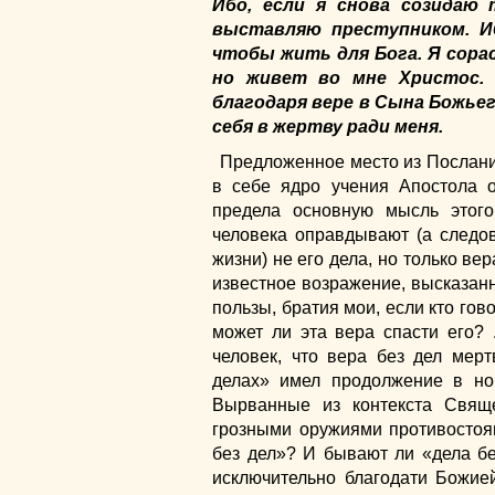
Ибо, если я снова созидаю 
выставляю преступником. Иб
чтобы жить для Бога. Я сорас
но живет во мне Христос. 
благодаря вере в Сына Божье
себя в жертву ради меня.
Предложенное место из Послани
в себе ядро учения Апостола 
предела основную мысль этого
человека оправдывают (а следов
жизни) не его дела, но только ве
известное возражение, высказан
пользы, братия мои, если кто гово
может ли эта вера спасти его? 
человек, что вера без дел мерт
делах» имел продолжение в но
Вырванные из контекста Свящ
грозными оружиями противостоящ
без дел»? И бывают ли «дела б
исключительно благодати Божие