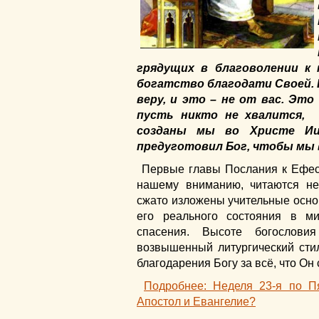
грядущих в благоволении к 
богатство благодати Своей. 
веру, и это – не от вас. Это
пусть никто не хвалится, 
созданы мы во Христе Ии
предуготовил Бог, чтобы мы в
Первые главы Послания к Ефес
нашему вниманию, читаются не
сжато изложены учительные основ
его реального состояния в м
спасения. Высоте богослови
возвышенный литургический стил
благодарения Богу за всё, что Он
Подробнее: Неделя 23-я по П
Апостол и Евангелие?