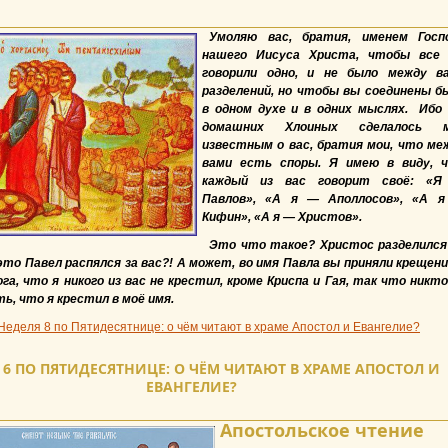
Умоляю вас, братия, именем Госп
нашего Иисуса Христа, чтобы все
говорили одно, и не было между в
разделений, но чтобы вы соединены б
в одном духе и в одних мыслях. Ибо
домашних Хлоиных сделалось 
известным о вас, братия мои, что ме
вами есть споры. Я имею в виду, 
каждый из вас говорит своё: «
Павлов», «А я — Аполлосов», «А 
К
ифин», «А я — Христов».
Это что такое? Христос разделился
это Павел распялся за вас?! А может, во имя Павла вы приняли крещени
га, что я никого из вас не крестил, кроме Криспа и Гая, так что никто
ь, что я крестил в моё имя.
Неделя 8 по Пятидесятнице: о чём читают в храме Апостол и Евангелие?
 6 ПО ПЯТИДЕСЯТНИЦЕ: О ЧЁМ ЧИТАЮТ В ХРАМЕ АПОСТОЛ И
ЕВАНГЕЛИЕ?
Апостольское чтение