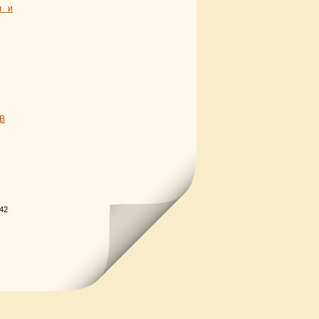
л и
В
.42