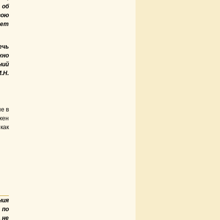
 об
вою
чет
ечь
жно
ний
.Н.
е в
жен
 как
ния
 по
 не