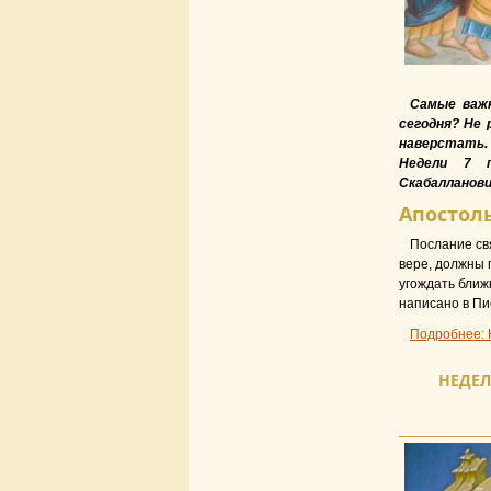
Самые важ
сегодня? Не 
наверстать.
Недели 7 п
Скабалланови
Апостоль
Послание свя
вере, должны 
угождать ближн
написано в Пи
Подробнее: 
НЕДЕЛ