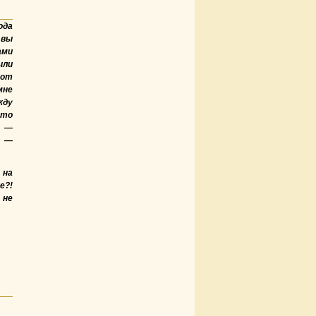
ода
 вы
ами
ыли
 от
мне
жду
что
Я —
я —
 на
е?!
 не