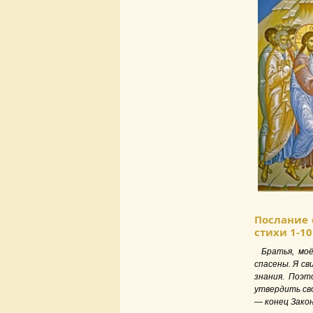
Послание 
стихи 1-10
Братья, мо
спасены. Я с
знания. Поэт
утвердить св
— конец Закон