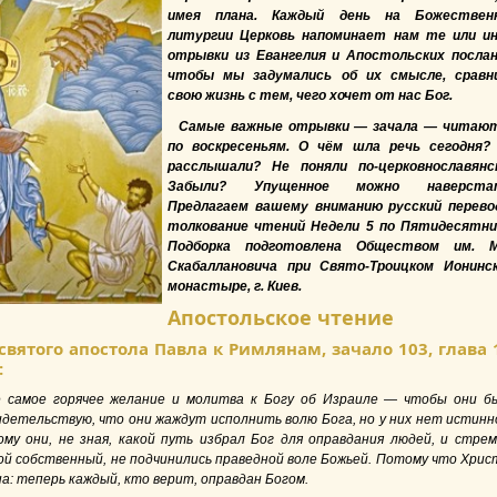
имея плана. Каждый день на Божествен
литургии Церковь напоминает нам те или и
отрывки из Евангелия и Апостольских послан
чтобы мы задумались об их смысле, сравн
свою жизнь с тем, чего хочет от нас Бог.
Самые важные отрывки — зачала — читаю
по воскресеньям. О чём шла речь сегодня?
расслышали? Не поняли по-церковнославянс
Забыли? Упущенное можно наверстат
Предлагаем вашему вниманию русский перево
толкование чтений Недели 5 по Пятидесятни
Подборка подготовлена Обществом им. М
Скабаллановича при Свято-Троицком Ионинс
монастыре, г. Киев.
Апостольское чтение
святого апостола Павла к Римлянам, зачало 103, глава 
:
ё самое горячее желание и молитва к Богу об Израиле — чтобы они б
видетельствую, что они жаждут исполнить волю Бога, но у них нет истинн
ому они, не зная, какой путь избрал Бог для оправдания людей, и стрем
ой собственный, не подчинились праведной воле Божьей. Потому что Хрис
а: теперь каждый, кто верит, оправдан Богом.