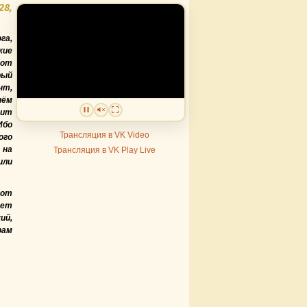
28,
га,
ие
 от
рый
нт,
нём
рит
Ибо
Трансляция в VK Video
ого
 на
Трансляция в VK Play Live
или
тот
дет
ий,
рам