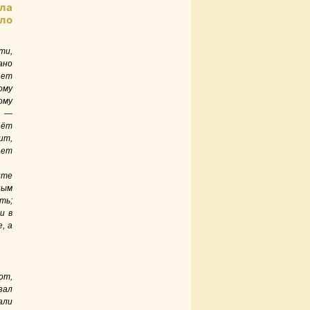
ла
ло
ти,
ано
ает
ому
ому
ь —
аёт
ит,
ает
ите
ным
ть;
и в
, а
от,
зал
али