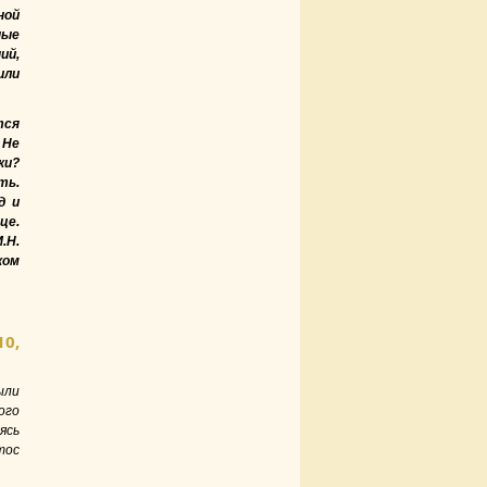
ной
ные
ий,
или
тся
 Не
ки?
ь.
д и
це.
.Н.
ком
10,
ыли
ого
ясь
тос