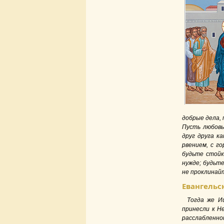
добрые дела, 
Пусть любовь
друг друга к
рвением, с г
будьте стойк
нужде; будьт
не проклинай
Евангельс
Тогда же И
принесли к Не
расслабленном