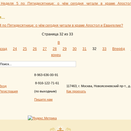
 Неделя 5 по Пятидесятнице: о чём сегодня читали в храме Апосто
...
4 по Пятидесятнице: о чём сегодня читали в храме Апостол и Евангелие?
Страница 32 из 33
В
азад
24
25
26
27
28
29
30
31
32
33
Вперёд
конец
8-963-636-00-91
8-916-122-71-61
Вход
117463, г. Москва, Новоясеневский пр-т., д
Регистрация
(по выходным)
Как проехать
Пишите нам