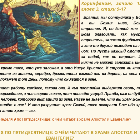
Коринфянам, зачало 1
глава 3, стихи 9-17
Братья, мы сотрудники у Бо
а вы Божия нива, Бож
строение. Я, по данной мне
Бога благодати, как муд
строитель, заложил фундаме
а кто-то другой возводит на 
дом. Но пусть каждый смот
за собой, как он строит. 
никто не может заложить ин
кроме того, что уже заложен, а это Иисус Христос. И строит ли кто
нте из золота, серебра, драгоценных камней или из дерева, из сена 
 покажет тот День, потому что он явится в огне.
ает работу каждого, какова она. И чья постройка выдержит огонь, 
аграждение, а чья сгорит в огне, тот понесёт ущерб. Правда, сам он бу
к человек, которого вытащили из огня. Разве не знаете, что вы храм Бож
живёт в вас? И кто разрушит храм Божий, того покарает Бог: ибо х
а этот храм — вы.
Неделя 9 по Пятидесятнице: о чём читают в храме Апостол и Евангелие?
 8 ПО ПЯТИДЕСЯТНИЦЕ: О ЧЁМ ЧИТАЮТ В ХРАМЕ АПОСТОЛ И
ЕВАНГЕЛИЕ?