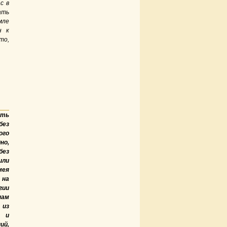
с в
ать
мле
н к
то,
ть
без
го
но,
без
или
мея
 на
гии
нам
 из
 и
ий,