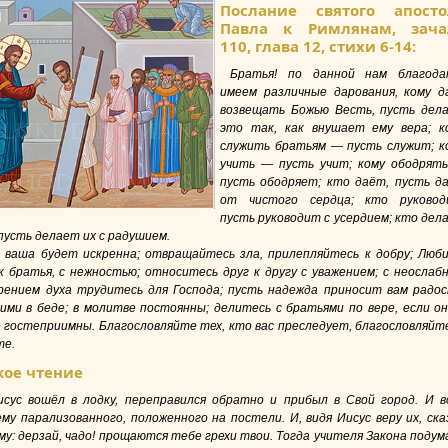
Послание святого апосто
Павла к Римлянам, зача
110, глава 12, стихи 6-14:
Братья! по данной нам благода
имеем различные дарования, кому д
возвещать Божью Весть, пусть дел
это так, как внушает ему вера; к
служить братьям — пусть служит; к
учить — пусть учит; кому ободрят
пусть ободряет; кто даёт, пусть д
от чистого сердца; кто руковод
пусть руководит с усердием; кто дел
пусть делает их с радушием.
 ваша будет искренна; отвращайтесь зла, прилепляйтесь к добру; Люб
ак братья, с нежностью; относитесь друг к другу с уважением; с неослаб
орением духа трудитесь для Господа; пусть надежда приносит вам радос
ими в беде; в молитве постоянны; делитесь с братьями по вере, если он
е гостеприимны. Благословляйте тех, кто вас преследует, благословляйте
те.
кое чтение
исус вошёл в лодку, переправился обратно и прибыл в Свой город. И в
му парализованного, положенного на постели. И, видя Иисус веру их, ска
у: дерзай, чадо! прощаются тебе грехи твои. Тогда учителя Закона подум