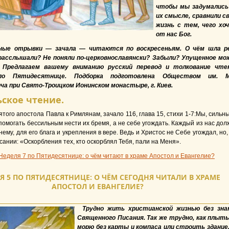
чтобы мы задумались
их смысле, сравнили с
жизнь с тем, чего хо
от нас Бог.
ные отрывки — зачала — читаются по воскресеньям. О чём шла р
расслышали? Не поняли по-церковнославянски? Забыли? Упущенное мо
 Предлагаем вашему вниманию русский перевод и толкование чте
о Пятидесятнице. Подборка подготовлена Обществом им. М
ча при Свято-Троицком Ионинском монастыре, г. Киев.
ское чтение.
того апостола Павла к Римлянам, зачало 116, глава 15, стихи 1-7:Мы, сильны
помогать бессильным нести их бремя, а не себе угождать. Каждый из нас дол
ему, для его блага и укрепления в вере. Ведь и Христос не Себе угождал, но,
сании: «Оскорбления тех, кто оскорблял Тебя, пали на Меня».
Неделя 7 по Пятидесятнице: о чём читают в храме Апостол и Евангелие?
Я 5 ПО ПЯТИДЕСЯТНИЦЕ: О ЧЁМ СЕГОДНЯ ЧИТАЛИ В ХРАМЕ
АПОСТОЛ И ЕВАНГЕЛИЕ?
Трудно жить христианской жизнью без зна
Священного Писания. Так же трудно, как плыть
морю без карты и компаса или строить здание,