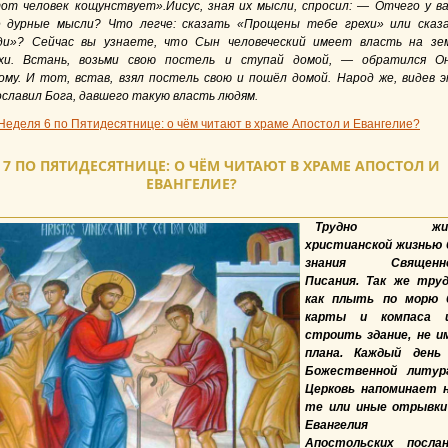
тот человек кощунствует».Иисус, зная их мысли, спросил: — Отчего у ва
е дурные мысли? Что легче: сказать «Прощены тебе грехи» или сказ
ди»? Сейчас вы узнаете, что Сын человеческий имеет власть на зе
хи. Встань, возьми свою постель и ступай домой, — обратился О
ому. И тот, встав, взял постель свою и пошёл домой. Народ же, видев э
ославил Бога, давшего такую власть людям.
Неделя 6 по Пятидесятнице: о чём читают в храме Апостол и Евангелие?
 7 ПО ПЯТИДЕСЯТНИЦЕ: О ЧЁМ ЧИТАЮТ В ХРАМЕ АПОСТОЛ И
ЕВАНГЕЛИЕ?
Трудно жи
христианской жизнью 
знания Священно
Писания. Так же труд
как плыть по морю 
карты и компаса 
строить здание, не и
плана. Каждый день
Божественной литур
Церковь напоминает 
те или иные отрывки
Евангелия
Апостольских послан