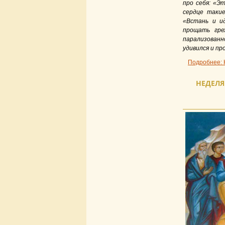
про себя: «Э
сердце таки
«Встань и и
прощать гре
парализованн
удивился и пр
Подробнее: 
НЕДЕЛЯ