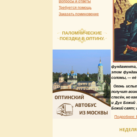
Вопросы и ответы
Требуется помощь
Заказать поминовение
ПАЛОМНИЧЕСКИЕ
ПОЕЗДКИ В ОПТИНУ.
фундамента, 
этом фундаме
соломы, — её
Огонь испыт
получит возн
спасён, но ка
и Дух Божий 
Божий свят; 
Подробнее: 
НЕДЕЛЯ