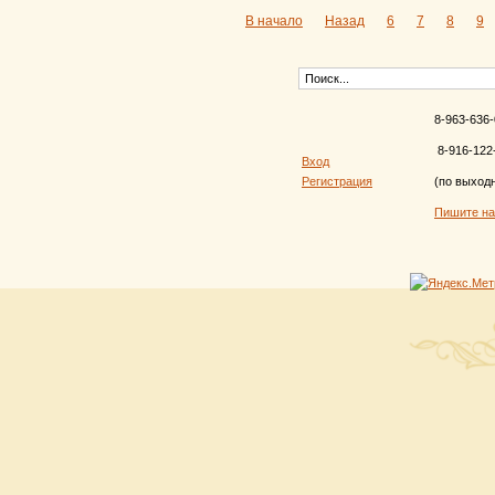
В начало
Назад
6
7
8
9
8-963-636-
8-916-122
Вход
Регистрация
(по выход
Пишите н