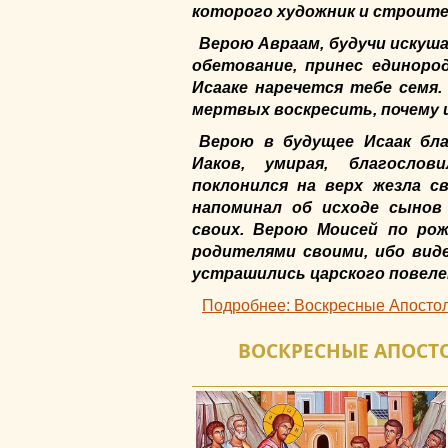
которого художник и строите
Верою Авраам, будучи искуша
обетование, принес единоро
Исааке наречется тебе семя.
мертвых воскресить, почему и
Верою в будущее Исаак бла
Иаков, умирая, благосло
поклонился на верх жезла с
напоминал об исходе сынов
своих. Верою Моисей по ро
родителями своими, ибо виде
устрашились царского повеле
Подробнее: Воскресные Апостол 
ВОСКРЕСНЫЕ АПОСТОЛ