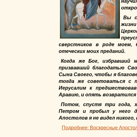
науч
откро
Вы с
жизни
Церк
преус
сверстников в роде моем, 
отеческих моих преданий.
Когда же Бог, избравший
призвавший благодатью Сво
Сына Своего, чтобы я благове
тогда же советоваться с 
Иерусалим к предшествова
Аравию, и опять возвратился 
Потом, спустя три года, 
Петром и пробыл у него д
Апостолов я не видел никого, 
Подробнее: Воскресные Апостол 